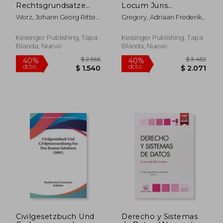
Rechtsgrundsatze
Locum Juris
Des
Criminalis De
Worz, Johann Georg Ritter
Gregory, Adriaan Frederik
Oesterreichischen
Inculpatae Tutelae
Von
Lodewijk
Privilegien-Gesetzes
Moderatione (1864)
(1890) (en Alemán)
(en Latin)
Kessinger Publishing, Tapa
Kessinger Publishing, Tapa
Blanda, Nuevo
Blanda, Nuevo
Civilgesetzbuch Und
Derecho y Sistemas
$ 2.969
$ 4.4
40%
40%