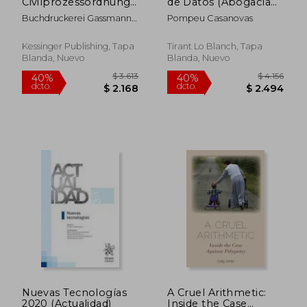
Civilprozessordnung
de Datos (Abogacía
dcto.
dcto.
$ 1.781
$ 2.6
Fur Den Kanton
práctica)
Buchdruckerei Gassmann
Pompeu Casanovas
Solothurn (1891) (en
Publisher
Alemán)
Kessinger Publishing, Tapa
Tirant Lo Blanch, Tapa
Blanda, Nuevo
Blanda, Nuevo
Nuevas Tecnologías
A Cruel Arithmetic:
2020 (Actualidad)
Inside the Case