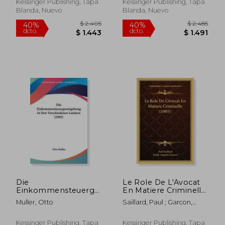
Entwurfe Einer
Kessinger Publishing, Tapa
Kessinger Publishing, Tapa
Civilprozess-Ordnung
Blanda, Nuevo
Blanda, Nuevo
(1867) (en Alemán)
$ 16.895
$ 4.8
40%
40%
dcto.
dcto.
$ 10.137
$ 2.9
Die
Le Role De L'Avocat
Einkommensteuergesetzgebung
En Matiere Criminelle
In Den
(1905) (en Francés)
Muller, Otto
Saillard, Paul ; Garcon,
Verschiedenen
Emile Auguste
Landern (1902) (en
Alemán)
Kessinger Publishing, Tapa
Kessinger Publishing, Tapa