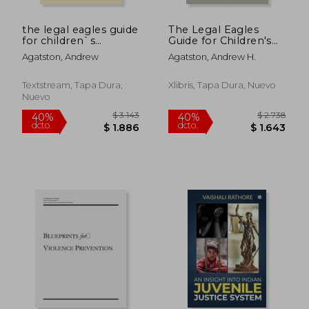
the legal eagles guide
The Legal Eagles
for children`s
Guide for Children's
advocacy centers
Advocacy Centers
Agatston, Andrew
Agatston, Andrew H.
Part IV: Soaring
Higher for Children
and Families (en
Textstream, Tapa Dura,
Xlibris, Tapa Dura, Nuevo
Inglés)
Nuevo
$ 2.888
$ 11.
40%
40%
dcto.
dcto.
$ 1.733
$ 6.8