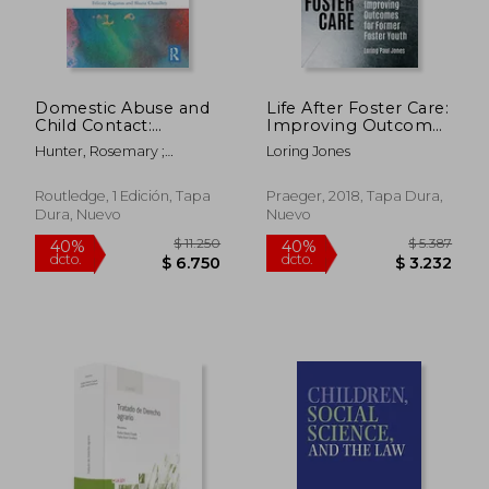
Domestic Abuse and
Life After Foster Care:
Child Contact:
Improving Outcomes
International
for Former Foster
Hunter, Rosemary ;
Loring Jones
Experience (en
Youth (en Inglés)
Barnett, Adrienne ;
Inglés)
Kaganas, Felicity
Routledge, 1 Edición, Tapa
Praeger, 2018, Tapa Dura,
Dura, Nuevo
Nuevo
$ 11.250
$ 5.3
40%
40%
dcto.
dcto.
$ 6.750
$ 3.2