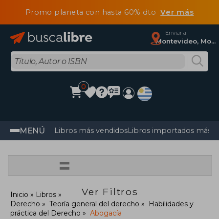
Promo planeta con hasta 60% dto
Ver más
Enviar a
Montevideo, Montevideo
0
MENÚ
Libros más vendidos
Libros importados más v
=
Ver Filtros
Inicio
Libros
Derecho
Teoría general del derecho
Habilidades y
práctica del Derecho
Abogacía