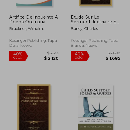
Artifice Delinquente A
Etude Sur Le
Poena Ordinaria
Serment Judiciaire Et
Immune (1693) (en
Extrajudiciaire (1882)
Bruckner, Wilhelm
Burkly, Charles
Latin)
(en Francés)
$ 4.822
$ 4.4
40%
40%
Hieronymus
dcto.
dcto.
$ 2.893
$ 2.7
Kessinger Publishing, Tapa
Kessinger Publishing, Tapa
Dura, Nuevo
Blanda, Nuevo