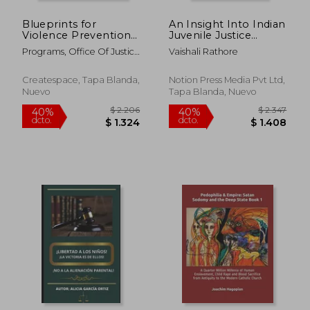
Blueprints for
An Insight Into Indian
Violence Prevention
Juvenile Justice
(en Inglés)
System (en Inglés)
Programs, Office Of Justice
Vaishali Rathore
; Prevention, Office Of
Juvenile Justice A ; Justice,
Createspace, Tapa Blanda,
Notion Press Media Pvt Ltd,
U. S. Department Of
Nuevo
Tapa Blanda, Nuevo
$ 3.143
$ 2.7
40%
40%
dcto.
dcto.
$ 1.886
$ 1.6