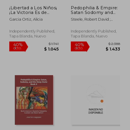
¡Libertad a Los Niños¡
Pedophilia & Empire:
¡La Victoria Es de
Satan Sodomy and
Ellos!: ¡No a la
the Deep State Book
Garcia Ortiz, Alicia
Steele, Robert David ;
Alienación Parental
1: A Quarter Million
Maccoby, Nora ; Hagopian,
Millenia of Human
Joachim
Enslavement, Child
Independently Published,
Independently Published,
Rape and Blood
Tapa Blanda, Nuevo
Tapa Blanda, Nuevo
Sacrific (en Inglés)
$ 2.206
$ 2.3
40%
40%
dcto.
dcto.
$ 1.324
$ 1.4