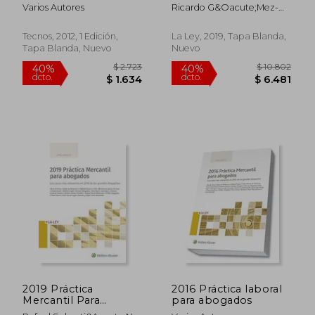
España y la Unión
Casos más
Varios Autores
Ricardo G&Oacute;Mez-
Europea (Derecho -
Relevantes en 2018
Barreda; Ram&Oacute;N
Biblioteca De Textos
de los Grandes
Tejada Fern&Aacute;Ndez
Legales)
Despachos
Tecnos, 2012, 1 Edición,
La Ley, 2019, Tapa Blanda,
Tapa Blanda, Nuevo
Nuevo
$ 3.613
$ 4.
40%
40%
dcto.
dcto.
$ 2.168
$ 2.4
2019 Práctica
2016 Práctica laboral
Mercantil Para
para abogados
Abogados: Los Casos