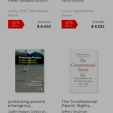
Rafael Sebasti&Aacute;N
Varios Autores
más Relevantes en
Quetglas
2018 de los Grandes
Despachos
La Ley, 2019, Tapa Blanda,
La Ley, Tapa Blanda,
Nuevo
Nuevo
$ 19.665
$ 3.4
40%
40%
dcto.
dcto.
$ 11.799
$ 2.0
protecting powers:
The Constitutional
emergency
Parent: Rights,
intervention for
Responsibilities, and
Judith Masson, Deborah
Jeffrey Shulman