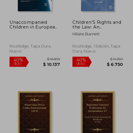
$ 10.747
$ 10.2
40%
40%
dcto.
dcto.
$ 6.448
$ 6.1
Unaccompanied
Children'S Rights and
Children in European
the Law: An
Migration and Asylum
Introduction (en
Hilaire Barnett
Practices: In Whose
Inglés)
Best Interests?
(Routledge Research
Routledge, Tapa Dura,
Routledge, 1 Edición, Tapa
in Asylum, Migration
Nuevo
Dura, Nuevo
and Refugee Law)