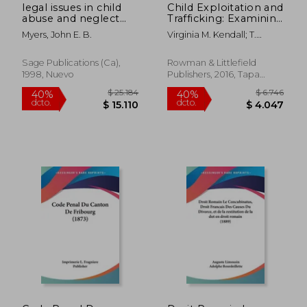
legal issues in child
Child Exploitation and
abuse and neglect
Trafficking: Examining
practice (en Inglés)
Global Enforcement
Myers, John E. B.
Virginia M. Kendall; T.
and Supply Chain
Markus Funk
Challenges and U. Su
Responses (en
Sage Publications (ca),
Rowman & Littlefield
Inglés)
1998, Nuevo
Publishers, 2016, Tapa
Blanda, Nuevo
$ 3.317
$ 5.8
40%
40%
dcto.
dcto.
$ 1.990
$ 3.5