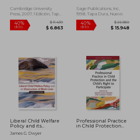
Catherine M. ; Wrightsman,
Rights of the Child in
Lawrence S.
Diverse Legal
Cambridge University
Sage Publications, Inc,
Systems (en Inglés)
Press, 2007, 1 Edición, Tapa
1998, Tapa Dura, Nuevo
Dura, Nuevo
$ 10.004
$ 10.8
40%
40%
dcto.
dcto.
$ 6.002
$ 6.5
Liberal Child Welfare
Professional Practice
Policy and its
in Child Protection
Destruction of Black
and the Child’S Right
James G. Dwyer
Lives (en Inglés)
to Participate (The