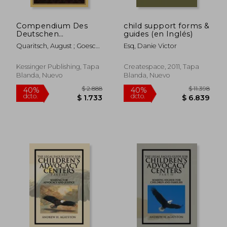
Compendium Des
child support forms &
Deutschen
guides (en Inglés)
Strafprocesses (1898)
Quaritsch, August ; Goesch,
Esq, Danie Victor
(en Alemán)
Carl
Kessinger Publishing, Tapa
Createspace, 2011, Tapa
Blanda, Nuevo
Blanda, Nuevo
$ 3.533
$ 2.8
40%
40%
dcto.
dcto.
$ 2.120
$ 1.6