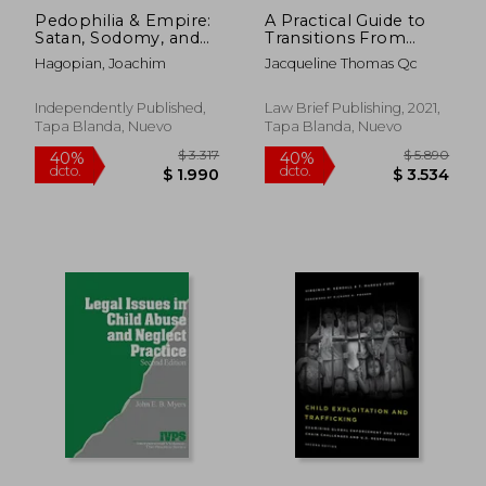
Pedophilia & Empire:
A Practical Guide to
Satan, Sodomy, and
Transitions From
the Deep State Book
Child to Adult Social
Hagopian, Joachim
Jacqueline Thomas Qc
4: North America's
Care (en Inglés)
Shameful Pedophilia
Scandals Like Never
Independently Published,
Law Brief Publishing, 2021,
Before (en Inglés)
Tapa Blanda, Nuevo
Tapa Blanda, Nuevo
$ 1.741
$ 2.3
40%
40%
dcto.
dcto.
$ 1.045
$ 1.4