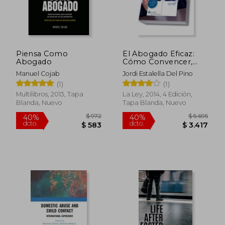
Piensa Como
El Abogado Eficaz:
Abogado
Cómo Convencer,
Persuadir e Influir en
Manuel Cojab
Jordi Estalella Del Pino
los Juicios
(1)
(1)
Multilibros, 2013, Tapa
La Ley, 2014, 4 Edición,
Blanda, Nuevo
Tapa Blanda, Nuevo
$ 972
$ 5.6
40%
40%
dcto.
dcto.
$ 583
$ 3.4