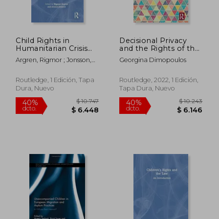
dcto.
dcto.
$ 6.532
$ 8.4
Child Rights in
Decisional Privacy
Humanitarian Crisis
and the Rights of the
(Routledge
Child (Routledge
Argren, Rigmor ; Jonsson,
Georgina Dimopoulos
Humanitarian Studies)
Research in Human
Jessica
(en Inglés)
Rights Law) (en
Inglés)
Routledge, 1 Edición, Tapa
Routledge, 2022, 1 Edición,
Dura, Nuevo
Tapa Dura, Nuevo