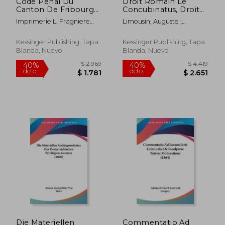
Code Penal Du
Droit Romain Le
Canton De Fribourg
Concubinatus, Droit
(1873) (en Francés)
Francais Des Causes
Imprimerie L. Fragniere
Limousin, Auguste ;
Du Divorce, et de la
Publisher
Bourdeillette, Adolphe
restitution de la dot
en droit romain
Kessinger Publishing, Tapa
Kessinger Publishing, Tapa
(1889) (en Francés)
Blanda, Nuevo
Blanda, Nuevo
$ 25.184
$ 6.7
40%
40%
dcto.
dcto.
$ 15.110
$ 4.0
Die Materiellen
Commentatio Ad