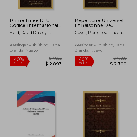
Prime Linee Di Un
Repertoire Universel
$ 16.895
$ 11.
40%
40%
Codice Internazionale
Et Raisonne De
dcto.
dcto.
$ 10.137
$ 6.7
(1874) (en Italiano)
Jurisprudence V5:
Field, David Dudley ;
Guyot, Pierre Jean Jacques
Civile, Criminelle,
Pierantoni, Augusto
Guillaume
Canonique Et
Beneficiale (1776) (en
Kessinger Publishing, Tapa
Kessinger Publishing, Tapa
Francés)
Blanda, Nuevo
Blanda, Nuevo