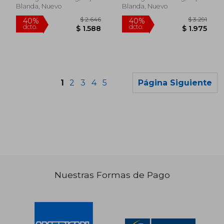
Blanda, Nuevo
Blanda, Nuevo
1
2
3
4
5
Página Siguiente
Nuestras Formas de Pago
$ 11.250
$ 4.9
40%
40%
dcto.
dcto.
$ 6.750
$ 2.9