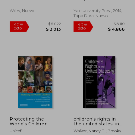
children ` s
the Enfranchisement
Mcgovern, Kathy Pick
protection
of the Child (en
Inglés)
Wiley, Nuevo
Yale University Press, 2014,
Tapa Dura, Nuevo
$ 2.723
$ 10.8
40%
40%
dcto.
dcto.
$ 1.634
$ 6.4
Protecting the
children's rights in
World's Children:
the united states: in
Impact of the
search of a national
Unicef
Walker, Nancy E. ; Brooks,
Convention on the
policy (en Inglés)