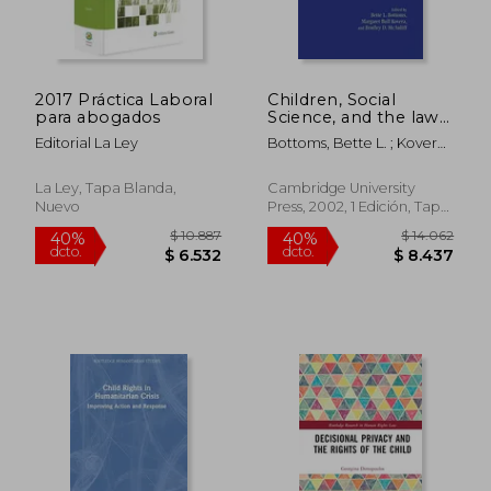
2017 Práctica Laboral
Children, Social
para abogados
Science, and the law
(en Inglés)
Editorial La Ley
Bottoms, Bette L. ; Kovera,
Margaret Bull ; McAuliff,
Bradley D.
La Ley, Tapa Blanda,
Cambridge University
Nuevo
Press, 2002, 1 Edición, Tapa
Dura, Nuevo
$ 10.887
$ 14.0
40%
40%