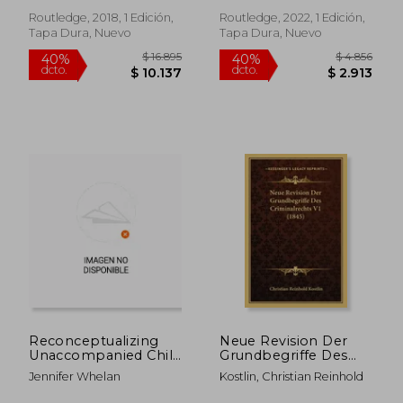
Focus on Series) (en
Inglés)
Routledge, 2018, 1 Edición,
Routledge, 2022, 1 Edición,
Tapa Dura, Nuevo
Tapa Dura, Nuevo
$ 5.022
$ 8.
40%
40%
dcto.
dcto.
$ 3.013
$ 4.8
Reconceptualizing
Neue Revision Der
Unaccompanied Child
Grundbegriffe Des
Asylum Seekers and
Criminalrechts V1
Jennifer Whelan
Kostlin, Christian Reinhold
the law (Routledge
(1845) (en Alemán)
Research in Asylum,