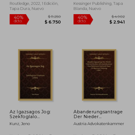
Migration and
Routledge, 2022, 1 Edición,
Kessinger Publishing, Tapa
Refugee Law) (en
Tapa Dura, Nuevo
Blanda, Nuevo
Inglés)
$ 11.439
$ 26.5
40%
40%
dcto.
dcto.
$ 6.863
$ 15.9
Az Igazsagos Jog:
Abanderungsantrage
Szekfoglalo
Der Nieder
Ertekezes (1904) (en
Osterreichischen
Kunz, Jeno
Austria Advokatenkammer
Húngaro)
Advokatenkammer
Zum Referenten