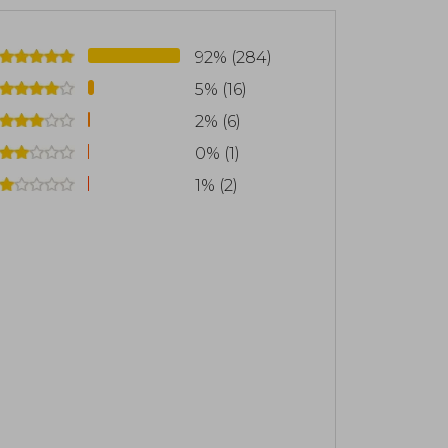
fectados por la pandemia de Covid-19.
o ser escritora. Vive en Escocia con su
92% (284)
5% (16)
2% (6)
0% (1)
1% (2)