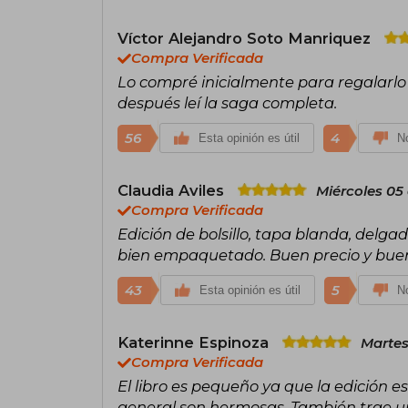
Víctor Alejandro Soto Manriquez
Compra Verificada
Lo compré inicialmente para regalarlo a
después leí la saga completa.
56
4
Esta opinión es útil
No
Claudia Aviles
Miércoles 05
Compra Verificada
Edición de bolsillo, tapa blanda, delgad
bien empaquetado. Buen precio y buen
43
5
Esta opinión es útil
No
Katerinne Espinoza
Martes
Compra Verificada
El libro es pequeño ya que la edición es 
general son hermosas. También trae 