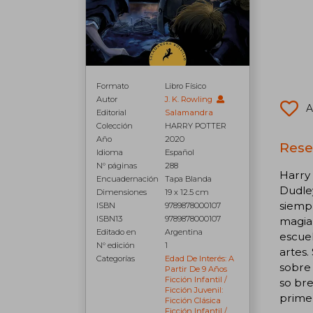
Formato
Libro Físico
Autor
J. K. Rowling
A
Editorial
Salamandra
Colección
HARRY POTTER
Año
2020
Reseñ
Idioma
Español
N° páginas
288
Harry 
Encuadernación
Tapa Blanda
Dudley
Dimensiones
19 x 12.5 cm
siemp
ISBN
9789878000107
ISBN13
9789878000107
magia 
Editado en
Argentina
escuel
N° edición
1
artes.
Categorías
Edad De Interés: A
sobre
Partir De 9 Años
Ficción Infantil /
so bre
Ficción Juvenil:
primer
Ficción Clásica
Ficción Infantil /