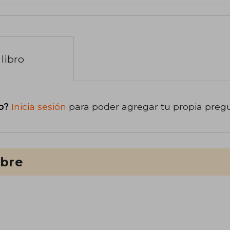
libro
o?
Inicia sesión
para poder agregar tu propia preg
ibre