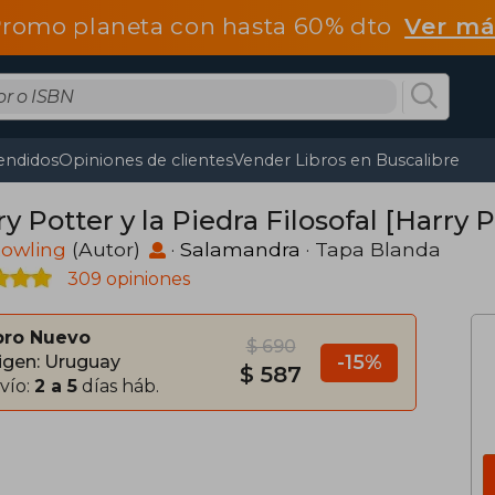
romo planeta con hasta 60% dto
Ver má
endidos
Opiniones de clientes
Vender Libros en Buscalibre
y Potter y la Piedra Filosofal [Harry P
 Rowling
(Autor)
·
Salamandra
· Tapa Blanda
309 opiniones
bro Nuevo
$ 690
-15%
igen: Uruguay
$ 587
vío:
2 a 5
días háb.