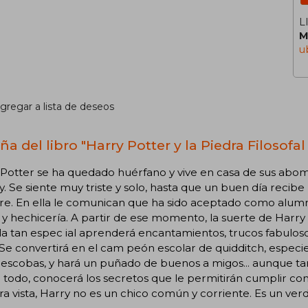
L
M
u
gregar a lista de deseos
a del libro "Harry Potter y la Piedra Filosofal 
Potter se ha quedado huérfano y vive en casa de sus abomi
. Se siente muy triste y solo, hasta que un buen día recib
re. En ella le comunican que ha sido aceptado como alumn
y hechicería. A partir de ese momento, la suerte de Harry
a tan espec ial aprenderá encantamientos, trucos fabulosos
 Se convertirá en el cam peón escolar de quidditch, espec
 escobas, y hará un puñado de buenos a migos... aunque t
 todo, conocerá los secretos que le permitirán cumplir con
a vista, Harry no es un chico común y corriente. Es un ve