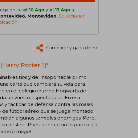
lega entre
el 10 Ago
y
el 13 Ago
a
ontevideo, Montevideo
.
Seleccionar
bicación
Comparte y gana dinero
[Harry Potter 1]"
nables tíos y del insoportable primo
e una carta que cambiará su vida para
o en el colegio interno Hogwarts de
 da un vuelco espectacular. En esa
 y tácticas de defensa contra las malas
ie de fútbol aéreo que se juega montado
ambién algunos temibles enemigos. Pero,
 su destino. Pues, aunque no lo parezca a
rdadero mago!