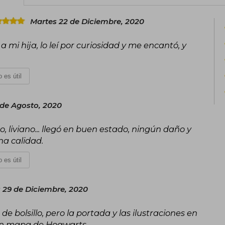
ayudar a los grupos vulnerables más a
J.K. Rowling confiesa que siempre quis
Martes 22 de Diciembre, 2020
familia.
 mi hija, lo leí por curiosidad y me encantó, y
 es útil
 de Agosto, 2020
o, liviano... llegó en buen estado, ningún daño y
a calidad.
 es útil
 29 de Diciembre, 2020
de bolsillo, pero la portada y las ilustraciones en
un mapa de Hogwarts.