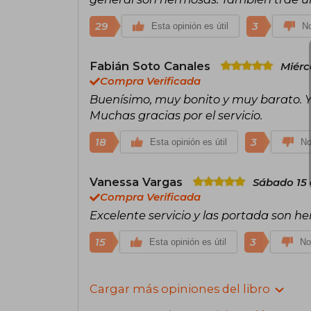
29
3
Esta opinión es útil
No
Fabián Soto Canales
Miérc
Compra Verificada
Buenísimo, muy bonito y muy barato. Y 
Muchas gracias por el servicio.
18
3
Esta opinión es útil
No
Vanessa Vargas
Sábado 15 
Compra Verificada
Excelente servicio y las portada son h
15
3
Esta opinión es útil
No
Cargar más opiniones del libro