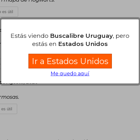
 es útil
oles 05 de Agosto, 2020
Estás viendo
Buscalibre Uruguay
, pero
estás en
Estados Unidos
la entrega rápida y antes de lo previsto.
Ir a Estados Unidos
 es útil
Me quedo aquí
de Agosto, 2020
ermosas.
 es útil