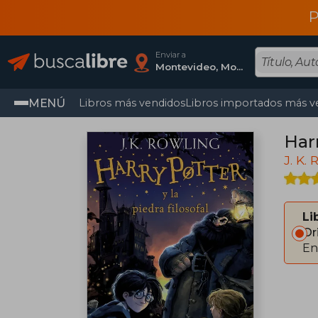
P
Enviar a
Montevideo, Montevideo
MENÚ
Libros más vendidos
Libros importados más v
Harr
J. K.
Li
Or
En