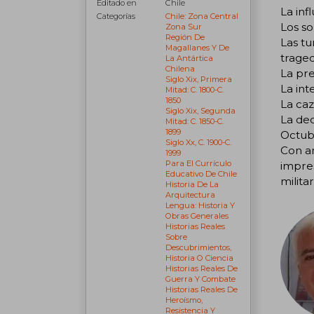
Editado en
Chile
La inf
Categorías
Chile: Zona Central
Los so
Zona Sur
Región De
Las tu
Magallanes Y De
traged
La Antártica
Chilena
La pre
Siglo Xix, Primera
La int
Mitad: C. 1800-C.
1850
La caz
Siglo Xix, Segunda
La dec
Mitad: C. 1850-C.
1899
Octubr
Siglo Xx, C. 1900-C.
Con an
1999
Para El Currículo
impre
Educativo De Chile
milita
Historia De La
Arquitectura
Lengua: Historia Y
Obras Generales
Historias Reales
Sobre
Descubrimientos,
Historia O Ciencia
Historias Reales De
Guerra Y Combate
Historias Reales De
Heroísmo,
Resistencia Y