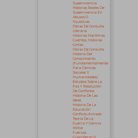
Supervivencia
Historias Reales De
Supervivencia En
Abusos O
Injusticias
Obras De Consulta
Literaria
Historias Marítimas
Cuentos, Historias
Cortas
Obras De Consulta
Historia Del
Conocimiento
(fundamentalmente
Para Ciencias
Sociales Y
Humanidades)
Estudios Sobre La
Paz Y Resolución
De Conflictos
Historia De Las
Ideas
Historia De La
Educación
Conflicto Armado
Teoría De La
Guerra Y Ciencia
Militar
Fuerzas
Guerrilleras O