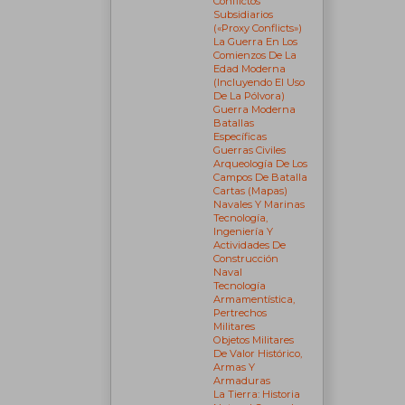
Conflictos
Subsidiarios
(«proxy Conflicts»)
La Guerra En Los
Comienzos De La
Edad Moderna
(incluyendo El Uso
De La Pólvora)
Guerra Moderna
Batallas
Específicas
Guerras Civiles
Arqueología De Los
Campos De Batalla
Cartas (mapas)
Navales Y Marinas
Tecnología,
Ingeniería Y
Actividades De
Construcción
Naval
Tecnología
Armamentística,
Pertrechos
Militares
Objetos Militares
De Valor Histórico,
Armas Y
Armaduras
La Tierra: Historia