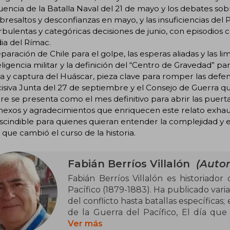
luencia de la Batalla Naval del 21 de mayo y los debates sobr
bresaltos y desconfianzas en mayo, y las insuficiencias del P
rbulentas y categóricas decisiones de junio, con episodios c
ia del Rímac.
paración de Chile para el golpe, las esperas aliadas y las l
eligencia militar y la definición del “Centro de Gravedad” p
a y captura del Huáscar, pieza clave para romper las defe
isiva Junta del 27 de septiembre y el Consejo de Guerra qu
e se presenta como el mes definitivo para abrir las puertas
exos y agradecimientos que enriquecen este relato exhaust
scindible para quienes quieran entender la complejidad y
r que cambió el curso de la historia.
Fabián Berríos Villalón
(Autor
Fabián Berríos Villalón es historiador
Pacífico (1879-1883). Ha publicado vari
del conflicto hasta batallas específicas;
de la Guerra del Pacífico, El día que
como Angamos: El día en que se cazó a
Ver más