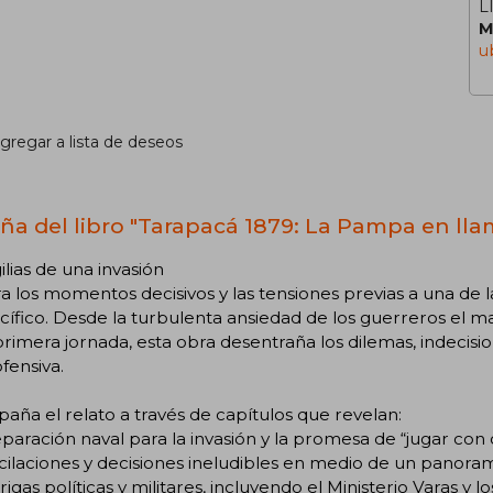
L
M
u
gregar a lista de deseos
ña del libro "Tarapacá 1879: La Pampa en lla
gilias de una invasión
a los momentos decisivos y las tensiones previas a una de
cífico. Desde la turbulenta ansiedad de los guerreros el ma
primera jornada, esta obra desentraña los dilemas, indecis
ofensiva.
ña el relato a través de capítulos que revelan:
paración naval para la invasión y la promesa de “jugar con 
cilaciones y decisiones ineludibles en medio de un panora
trigas políticas y militares, incluyendo el Ministerio Varas y