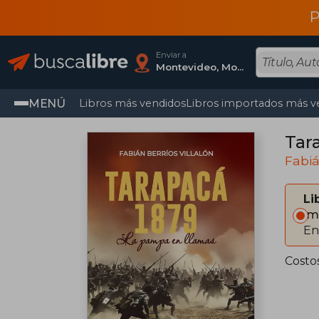
P
Enviar a
Montevideo, Montevideo
MENÚ
Libros más vendidos
Libros importados más v
Tar
Fabiá
Li
Im
En
Costo