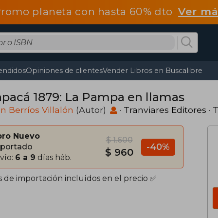
romo planeta con hasta 60% dto
Ver má
endidos
Opiniones de clientes
Vender Libros en Buscalibre
apacá 1879: La Pampa en llamas
n Berríos Villalón
(Autor)
·
Tranviares Editores
· 
bro Nuevo
$ 1.600
-40%
portado
$ 960
vío:
6 a 9
días háb.
s de importación incluídos en el precio ✅