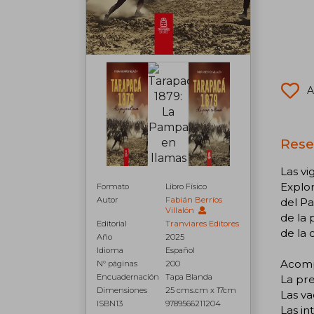
A
Rese
Las vi
Explor
Formato
Libro Físico
Autor
Fabián Berríos
del Pa
Villalón
de la 
Editorial
Tranviares Editores
de la 
Año
2025
Idioma
Español
Acompa
N° páginas
200
Encuadernación
Tapa Blanda
La pre
Dimensiones
25 cms.cm x 17cm
Las va
ISBN13
9789566211204
Las in