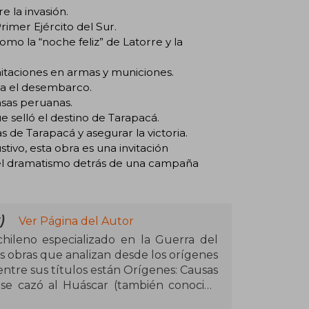
e la invasión.
rimer Ejército del Sur.
omo la “noche feliz” de Latorre y la
imitaciones en armas y municiones.
ara el desembarco.
nsas peruanas.
e selló el destino de Tarapacá.
 de Tarapacá y asegurar la victoria.
ivo, esta obra es una invitación
 el dramatismo detrás de una campaña
)
Ver Página del Autor
 chileno especializado en la Guerra del
as obras que analizan desde los orígenes
 entre sus títulos están Orígenes: Causas
 se cazó al Huáscar (también conocida
l Huáscar), La Guerra del Pacífico en