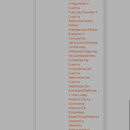
Irregulares Y
Guerra
Fuerzas Navales Y
Guerra
Administración
Militar
Inteligencia Militar
Batallas Y
Campañas
Vehículos Militares
Uniformes
Militares/insignias
No Combatientes
Crímenes De
Guerra
Prisioneros De
Guerra
Veteranos De
Guerra
Destrezas De
Combate/defensa
Y Manuales
Historia De La
Economía
Historia De
Empresas
Específicas/historia
Societaria
Derecho
Internacional