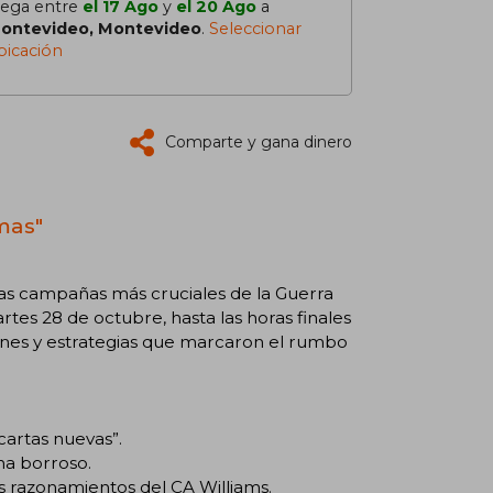
lega entre
el 17 Ago
y
el 20 Ago
a
ontevideo, Montevideo
.
Seleccionar
bicación
Comparte y gana dinero
mas"
 las campañas más cruciales de la Guerra
rtes 28 de octubre, hasta las horas finales
iones y estrategias que marcaron el rumbo
cartas nuevas”.
ma borroso.
 los razonamientos del CA Williams.