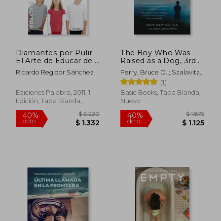
Diamantes por Pulir:
The Boy Who Was
El Arte de Educar de 7
Raised as a Dog, 3rd
a 12 Años
Edition: And Other
Ricardo Regidor Sánchez
Perry, Bruce D. ; Szalavitz,
Stories from a Child
Maia
$ 2.316
$ 3
(1)
50%
15%
Psychiatrist's Not--
dcto.
dcto.
$ 1.158
$ 2
What Traumatized
Ediciones Palabra, 2011, 1
Basic Books, Tapa Blanda,
Children Can Teach
Edición, Tapa Blanda,
Nuevo
Us About Loss, Love,
Nuevo
and Healing (en
Inglés)