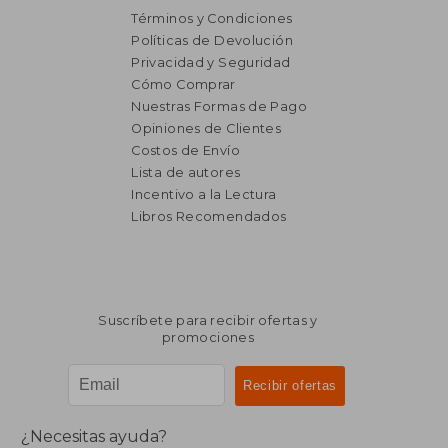
Términos y Condiciones
Políticas de Devolución
Privacidad y Seguridad
Cómo Comprar
Nuestras Formas de Pago
Opiniones de Clientes
Costos de Envío
Lista de autores
Incentivo a la Lectura
$ 9.336
$ 14.3
Libros Recomendados
40%
40%
dcto.
dcto.
$ 5.602
$ 8.6
Suscríbete para recibir ofertas y
promociones
¿Necesitas ayuda?