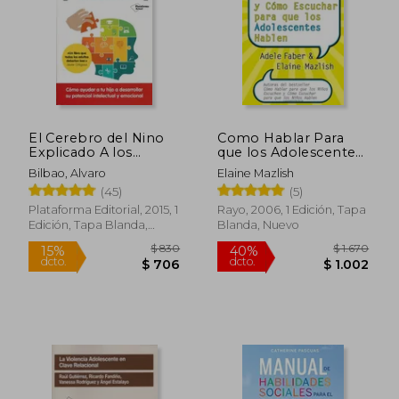
El Cerebro del Nino
Como Hablar Para
Explicado A los
que los Adolescentes
Padres
Escuchen y Como
Bilbao, Alvaro
Elaine Mazlish
Escuchar Para que los
(45)
(5)
Adolescentes Hablen
Plataforma Editorial, 2015, 1
Rayo, 2006, 1 Edición, Tapa
Edición, Tapa Blanda,
Blanda, Nuevo
Nuevo
$ 830
$ 1.6
15%
40%
dcto.
dcto.
$ 706
$ 1.0