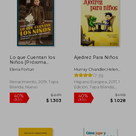
Lo que Cuentan los
Ajedrez Para Niños
Niños [Próxima
$ 3.455
$ 2.3
40%
40%
Aparición]
Elena Fortun
Murray Chandler,Helen
dcto.
dcto.
$ 2.073
$ 1.4
Milligan
(5)
Renacimiento, 2019, Tapa
Hispano Europea, 2017, 1
Blanda, Nuevo
Edición, Tapa Blanda,
Nuevo