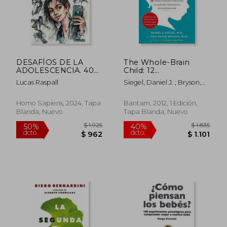
$ 1.362
$ 1.6
40%
40%
dcto.
dcto.
$ 817
$ 1.0
DESAFÍOS DE LA
The Whole-Brain
ADOLESCENCIA. 40
Child: 12
Posteos para una
Revolutionary
Lucas Raspall
Siegel, Daniel J. ; Bryson,
crianza positiva
Strategies to Nurture
Tina Payne
Your Child'S
Developing Mind (en
Homo Sapiens, 2024, Tapa
Bantam, 2012, 1 Edición,
Inglés)
Blanda, Nuevo
Tapa Blanda, Nuevo