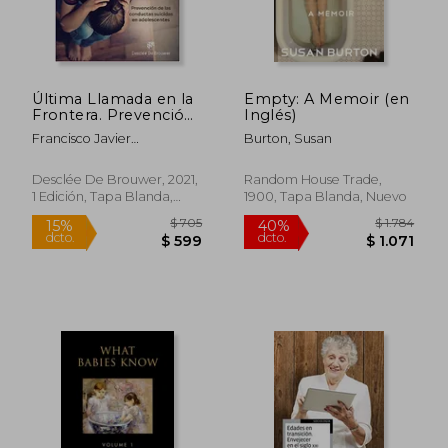
Última Llamada en la
Empty: A Memoir (en
Frontera. Prevención
Inglés)
de las Conductas
Francisco Javier
Burton, Susan
Suicidas en
D&Iacute;Az
Adolescentes.
Calder&Oacute;N
Desclée De Brouwer, 2021,
Random House Trade,
1 Edición, Tapa Blanda,
1900, Tapa Blanda, Nuevo
$ 2.220
$ 1.
40%
40%
Nuevo
dcto.
dcto.
$ 1.332
$ 1.1