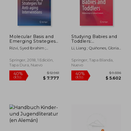
$ 3.691
$ 10.0
40%
40%
dcto.
dcto.
$ 2.214
$ 6.0
Molecular Basis and
Studying Babies and
Emerging Strategies
Toddlers:
for Anti-Aging
Relationships in
Rizvi, Syed Ibrahim ;
Li, Liang ; Quiñones, Gloria ;
Interventions (en
Cultural Contexts (en
Çakatay, Ufuk
Ridgway, Avis
Inglés)
Inglés)
Springer, 2018, 1 Edición,
Springer, Tapa Blanda,
Tapa Dura, Nuevo
Nuevo