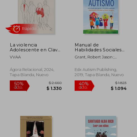
La violencia
Manual de
Adolescente en Clave
Habilidades Sociales
Relacional
Para el Autismo:
VVAA
Grant, Robert Jason ;
Actividades Para
Pascuas, Catherine
Ayudar a los NiñOs a
Aprender Habilidades
Ágora Relacional, 2024,
Edx Autism Publishing,
Sociales y Hacer
Tapa Blanda, Nuevo
2019, Tapa Blanda, Nuevo
Rápido
Amigos