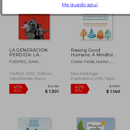
Me quedo aquí
LA GENERACION
Raising Good
PERDIDA: LA
Humans: A Mindful
JUVENTUD DE 19
Guide to Breaking the
FUENTES, JUAN
Clarke-Fields, Hunter ;
Cycle of Reactive
FRANCISCO
Naumburg, Carla
Parenting and Raising
Kind, Confident Kids
TAURUS, 2022, 1 Edición,
New Harbinger
(en Inglés)
Tapa Blanda, Nuevo
Publications, 2019, Tapa
Blanda, Nuevo
$ 2.171
$ 1.
40%
40%
dcto.
dcto.
$ 1.303
$ 1.0