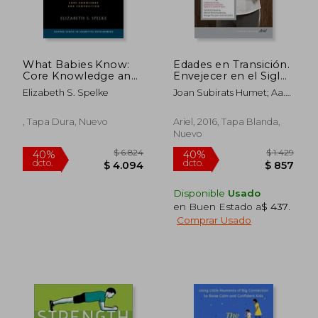
What Babies Know:
Edades en Transición.
Core Knowledge and
Envejecer en el Siglo
Composition Volume
Xxi: Edades,
Elizabeth S. Spelke
Joan Subirats Humet; Aa.
1 (Oxford Cognitive
Condiciones de Vida,
Vv.
Development)
Participación e
Incorporación
, Tapa Dura, Nuevo
Ariel, 2016, Tapa Blanda,
Tecnológica en el
Nuevo
Cambio de Época
(Ariel Ciencias
Sociales)
$ 705
$ 1.7
15%
40%
dcto.
dcto.
$ 599
$ 1.0
Disponible
Usado
en Buen Estado a
$ 437
.
Comprar Usado