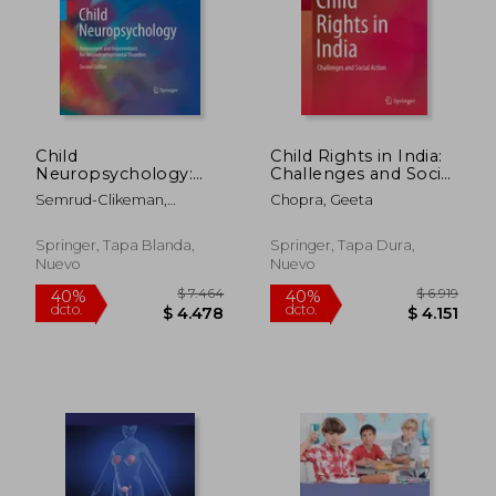
Child
Child Rights in India:
Neuropsychology:
Challenges and Social
Assessment and
Action (en Inglés)
Semrud-Clikeman,
Chopra, Geeta
Interventions for
Margaret ; Teeter Ellison,
Neurodevelopmental
Phyllis Anne
Disorders, 2nd Edition
Springer, Tapa Blanda,
Springer, Tapa Dura,
(en Inglés)
Nuevo
Nuevo