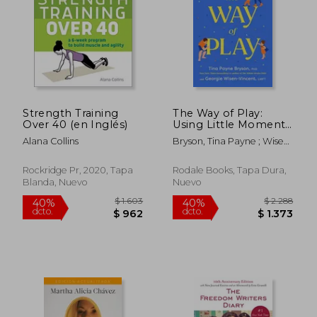
Strength Training
The Way of Play:
Over 40 (en Inglés)
Using Little Moments
of Big Connection to
Alana Collins
Bryson, Tina Payne ; Wisen-
Raise Calm and
Vincent, Georgie
Confident Kids (en
Inglés)
Rockridge Pr, 2020, Tapa
Rodale Books, Tapa Dura,
Blanda, Nuevo
Nuevo
$ 6.824
$ 1.4
40%
40%
dcto.
dcto.
$ 4.094
$ 8