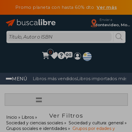
Promo planeta con hasta 60% dto
Ver más
Enviar a
Montevideo, Montevideo
0
MENÚ
Libros más vendidos
Libros importados más v
=
Ver Filtros
Inicio
Libros
Sociedad y ciencias sociales
Sociedad y cultura: general
Grupos sociales e identidades
Grupos por edades y