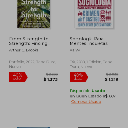
$ 1.631
$ 1.7
40%
40%
dcto.
dcto.
$ 979
$ 1.0
From Strength to
Sociología Para
Strength: Finding
Mentes Inquietas
Success, Happiness,
Arthur C. Brooks
Aa.Vv
and Deep Purpose in
the Second Half of
Life (en Inglés)
Portfolio, 2022, Tapa Dura,
Dk, 2018, 1 Edición, Tapa
Nuevo
Dura, Nuevo
Disponible
Usado
en Buen Estado a
$ 667
.
Comprar Usado