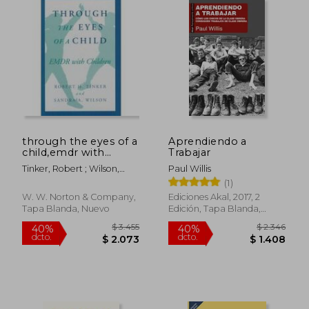
$ 1.734
$ 1.
40%
40%
dcto.
dcto.
$ 1.040
$ 1.1
through the eyes of a
Aprendiendo a
child,emdr with
Trabajar
children (en Inglés)
Tinker, Robert ; Wilson,
Paul Willis
Sandra D. ; Dutton, Robbie
(1)
W. W. Norton & Company,
Ediciones Akal, 2017, 2
Tapa Blanda, Nuevo
Edición, Tapa Blanda,
Nuevo