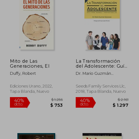
$ 2.288
$ 2.0
40%
40%
dcto.
dcto.
$ 1.373
$ 1.2
Mito de Las
La Transformación
Generaciones, El
del Adolescente: Guía
Para Padres y
Duffy, Robert
Dr. Mario Guzmán
Profesionales
Sescosse
Ediciones Urano, 2022,
Seeds Family Services Llc,
Tapa Blanda, Nuevo
2018, Tapa Blanda, Nuevo