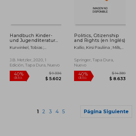
$ 7.464
$ 6.
40%
40%
dcto.
dcto.
$ 4.478
$ 4.1
Handbuch Kinder-
Politics, Citizenship
und Jugendliteratur
and Rights (en Inglés)
(en Alemán)
Kurwinkel, Tobias ;
Kallio, Kirsi Pauliina ; Mills,
Schmerheim, Philipp ;
Sarah ; Skelton, Tracey
Jakobi, Stefanie
J.B. Metzler, 2020, 1
Springer, Tapa Dura,
Edición, Tapa Dura, Nuevo
Nuevo
1
2
3
4
5
Página Siguiente