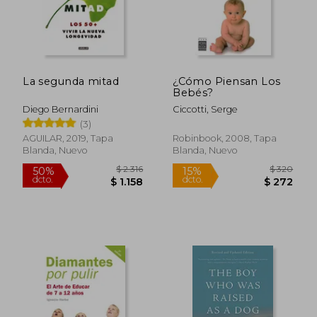
La segunda mitad
¿Cómo Piensan Los
$ 1.925
$ 1.
50%
40%
Bebés?
dcto.
dcto.
$ 962
$ 1.1
Diego Bernardini
Ciccotti, Serge
(3)
AGUILAR, 2019, Tapa
Robinbook, 2008, Tapa
Blanda, Nuevo
Blanda, Nuevo