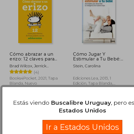
Cómo abrazar a un
Cómo Jugar Y
erizo: 12 claves para
Estimular a Tu Bebé:
conectar de forma
Actividades Para
Brad Wilcox, Jerrick
Stein, Carolina
positiva con los
Desarrollar La
Robbins
(4)
adolescentes
Inteligencia de
$ 1.256
$ 2.
40%
40%
Nuestros Hijos
Books4Pocket, 2021, Tapa
Ediciones Lea, 2013, 1
dcto.
dcto.
$ 753
$ 1.2
Blanda, Nuevo
Edición, Tapa Blanda,
Nuevo
Estás viendo
Buscalibre Uruguay
, pero e
Estados Unidos
Ir a Estados Unidos