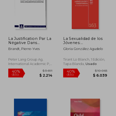
La Justification Par La
La Sexualidad de los
Négative Dans
Jóvenes:
l'Argumentation
Criminalización y
Brandt, Pierre-Yves
Gloria González Agudelo
Enfantine (en
Consentimiento
Francés)
Peter Lang Group Ag,
Tirant Lo Blanch, 1 Edición,
International Academic P,
Tapa Blanda,
Usado
Tapa Blanda, Nuevo
$ 1.200
$ 3.
15%
50%
dcto.
dcto.
$ 1.020
$ 1.5