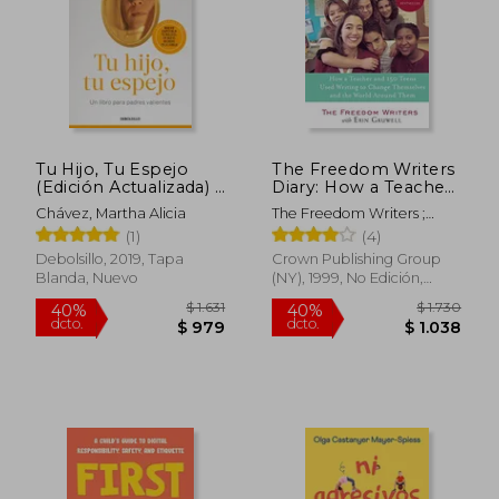
Tu Hijo, Tu Espejo
The Freedom Writers
(Edición Actualizada) /
Diary: How a Teacher
Your Child, Your
and 150 Teens Used
Chávez, Martha Alicia
The Freedom Writers ;
Mirror
Writing to Change
Gruwell, Erin
(1)
(4)
Themselves and the
World Around Them
Debolsillo, 2019, Tapa
Crown Publishing Group
(en Inglés)
Blanda, Nuevo
(NY), 1999, No Edición,
Tapa Blanda, Nuevo
$ 1.603
$ 2.2
40%
40%
dcto.
dcto.
$ 962
$ 1.3