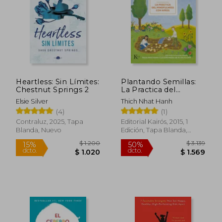
Heartless: Sin Límites:
Plantando Semillas:
Chestnut Springs 2
La Practica del
Mindfulness con
Elsie Silver
Thich Nhat Hanh
Niños
(4)
(1)
Contraluz, 2025, Tapa
Editorial Kairós, 2015, 1
Blanda, Nuevo
Edición, Tapa Blanda,
Nuevo
$ 1.263
$ 6
40%
15%
dcto.
dcto.
$ 758
$ 5