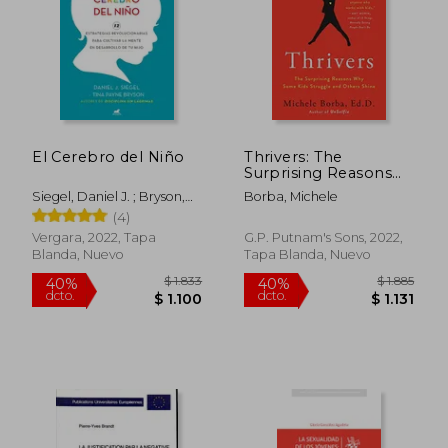
El Cerebro del Niño
Thrivers: The
Surprising Reasons
why Some Kids
Siegel, Daniel J. ; Bryson,
Borba, Michele
Struggle and Others
Tina Payne
(4)
Shine (en Inglés)
Vergara, 2022, Tapa
G.P. Putnam's Sons, 2022,
Blanda, Nuevo
Tapa Blanda, Nuevo
$ 2.168
$ 1.
40%
40%
dcto.
dcto.
$ 1.301
$ 1.1