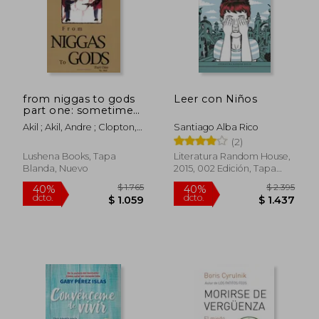
$ 2.660
$ 1.
50%
40%
dcto.
dcto.
$ 1.330
$ 1.0
from niggas to gods
Leer con Niños
part one: sometimes
the truthhurts...but it
Akil ; Akil, Andre ; Clopton,
Santiago Alba Rico
` s all good in the
J.
(2)
end. (en Inglés)
Lushena Books, Tapa
Literatura Random House,
Blanda, Nuevo
2015, 002 Edición, Tapa
Blanda, Nuevo