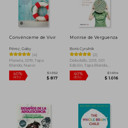
$ 1.765
$ 2.3
40%
40%
dcto.
dcto.
$ 1.059
$ 1.4
Convénceme de Vivir
Morirse de Verguenza
Pérez, Gaby
Boris Cyrulnik
(4)
(2)
Planeta, 2019, Tapa
Debolsillo, 2013, 001
Blanda, Nuevo
Edición, Tapa Blanda,
Nuevo