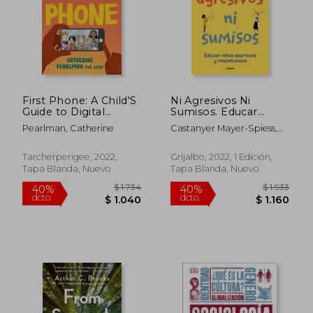
First Phone: A Child'S
Ni Agresivos Ni
Guide to Digital
Sumisos. Educar
Responsibility, Safety,
Niños Asertivos Y
Pearlman, Catherine
Castanyer Mayer-Spiess,
and Etiquette (en
Respetuosos /
Olga
Inglés)
Neither Aggressi Ve
Nor Submissive
Tarcherperigee, 2022,
Grijalbo, 2022, 1 Edición,
Tapa Blanda, Nuevo
Tapa Blanda, Nuevo