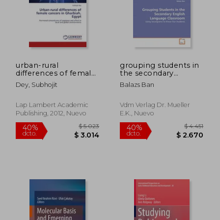
$ 1.833
$ 1.
40%
40%
dcto.
dcto.
$ 1.100
$ 1.1
urban-rural
grouping students in
differences of female
the secondary
cancers in gharbiah,
english language
Dey, Subhojit
Balazs Ban
egypt (en Inglés)
classroom
Lap Lambert Academic
Vdm Verlag Dr. Mueller
Publishing, 2012, Nuevo
E.k., Nuevo