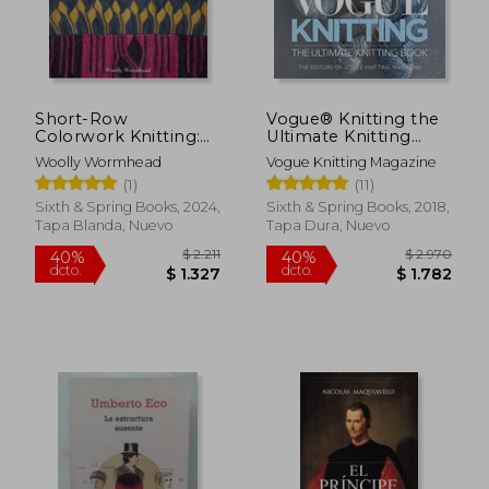
Short-Row
Vogue® Knitting the
Colorwork Knitting:
Ultimate Knitting
The Definitive Step-
Book: Completely
Woolly Wormhead
Vogue Knitting Magazine
By-Step Guide (en
Revised & Updated
(1)
(11)
Inglés)
(en Inglés)
Sixth & Spring Books, 2024,
Sixth & Spring Books, 2018,
Tapa Blanda, Nuevo
Tapa Dura, Nuevo
$ 2.211
$ 2.9
40%
40%
dcto.
dcto.
$ 1.327
$ 1.7