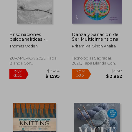
Ensoñaciones
Danza y Sanación del
psicoanalíticas -
Ser Multidimensional
Textos seleccionados
Thomas Ogden
Pritam Pal Singh Khalsa
de Thomas Ogden
ZURAMERICA, 2025, Tapa
Tecnologias Sagradas,
Blanda Con
2026, Tapa Blanda Con
Sobrecubierta, Nuevo
Sobrecubierta, Nuevo
$ 2.454
$ 5.
35%
30%
dcto.
dcto.
$ 1.595
$ 3.8