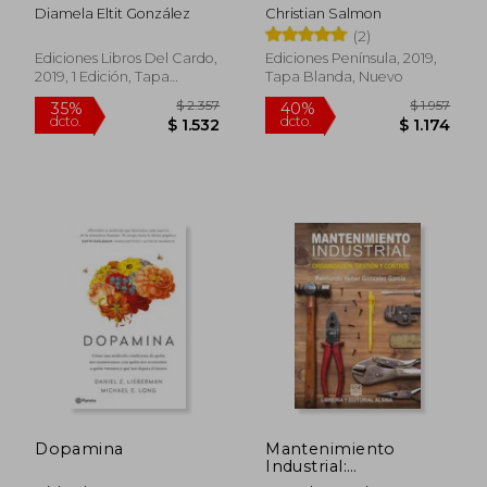
Diamela Eltit González
Christian Salmon
(2)
Ediciones Libros Del Cardo,
Ediciones Península, 2019,
2019, 1 Edición, Tapa
Tapa Blanda, Nuevo
Blanda, Nuevo
$ 2.258
$ 4.3
40%
50%
dcto.
dcto.
$ 1.355
$ 2.1
Dopamina
Mantenimiento
Industrial:
Organizacion, Control