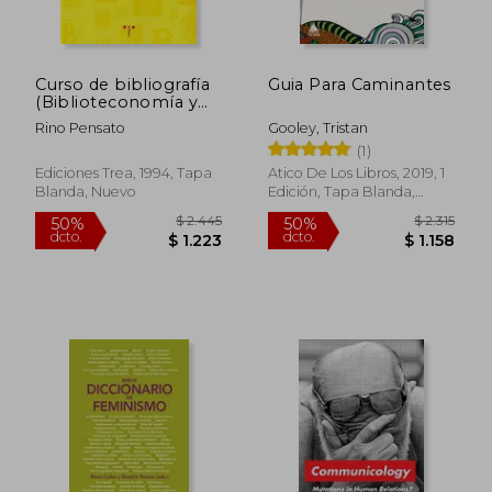
Curso de bibliografía
Guia Para Caminantes
$ 2.540
$ 2
50%
15%
(Biblioteconomía y
dcto.
dcto.
$ 1.270
$ 2
Administración
Rino Pensato
Gooley, Tristan
Cultural)
(1)
Ediciones Trea, 1994, Tapa
Atico De Los Libros, 2019, 1
Blanda, Nuevo
Edición, Tapa Blanda,
Nuevo