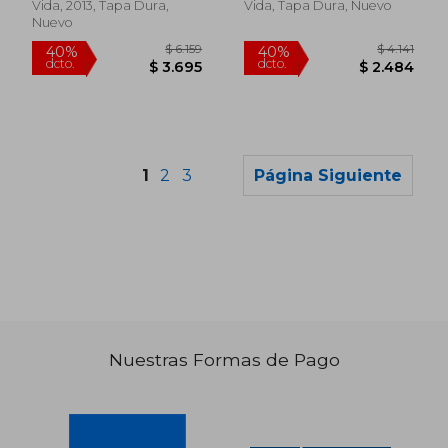
Vida, 2013, Tapa Dura,
Vida, Tapa Dura, Nuevo
Nuevo
1
2
3
Página Siguiente
Nuestras Formas de Pago
$ 1.885
$ 1.
40%
50%
dcto.
dcto.
$ 1.131
$ 7