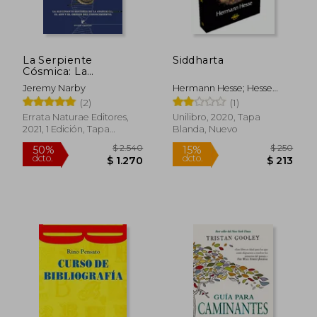
$ 2.689
$ 1.
40%
40%
dcto.
dcto.
$ 1.613
$ 9
La Serpiente
Siddharta
Cósmica: La
Alucinante Historia de
Jeremy Narby
Hermann Hesse; Hesse
la Ayahuasca, el adn y
Hermann
(2)
(1)
el Origen del
Conocimiento. (Fuera
Errata Naturae Editores,
Unilibro, 2020, Tapa
de Colección)
2021, 1 Edición, Tapa
Blanda, Nuevo
Blanda, Nuevo