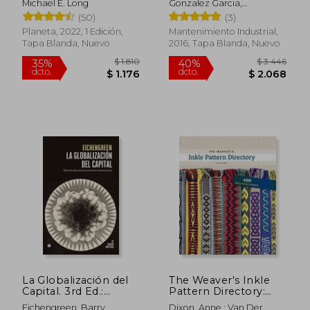
Michael E. Long
Gonzalez Garcia,
y Gestion
Raimundo Heber
(50)
(3)
Planeta, 2022, 1 Edición,
Mantenimiento Industrial,
Tapa Blanda, Nuevo
2016, Tapa Blanda, Nuevo
$ 1.993
$ 1.
35%
35%
dcto.
dcto.
$ 1.296
$ 1.0
La Globalización del
The Weaver's Inkle
Capital. 3rd Ed.:
Pattern Directory:
Historia del Sistema
400 Warp-Faced
Eichengreen, Barry
Dixon, Anne ; Van Der