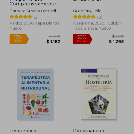
$ 2.392
$ 4.3
50%
35%
Comprensivamente -
dcto.
dcto.
$ 1.196
$ 2.8
Cuaderno De
Barbara Susana Gottheil
Guerriero, Leila
Actividades
(2)
(8)
Paidos, 2000, Tapa Blanda,
Anagrama, 2020, 1 Edición,
Nuevo
Tapa Blanda, Nuevo
Terapeutica
Diccionario de