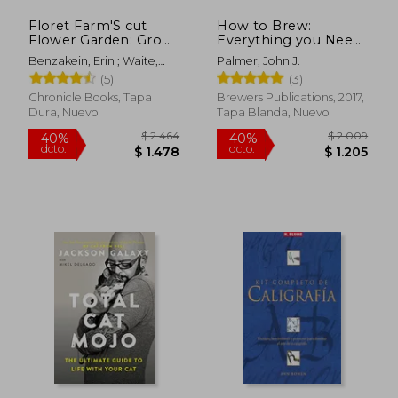
Floret Farm'S cut
How to Brew:
Flower Garden: Grow,
Everything you Need
Harvest, and Arrange
to Know to Brew
Benzakein, Erin ; Waite,
Palmer, John J.
Stunning Seasonal
Great Beer Every
Michele M.
(5)
(3)
Blooms (Floret Farms
Time (en Inglés)
x Chronicle Books)
Chronicle Books, Tapa
Brewers Publications, 2017,
(en Inglés)
Dura, Nuevo
Tapa Blanda, Nuevo
$ 2.108
$ 2.
40%
40%
dcto.
dcto.
$ 1.265
$ 1.4