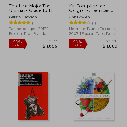
Total cat Mojo: The
Kit Completo de
Ultimate Guide to Life
Caligrafía. Técnicas,
With Your cat (en
Herramientas y
Galaxy, Jackson
Ann Bowen
Inglés)
Proyectos Para
(1)
(1)
Dominar el Arte de la
Caligrafía
Tarcherperigee, 2017, 1
Hermann Blume Ediciones,
Edición, Tapa Blanda,
2007, 1 Edición, Tapa Dura,
Nuevo
Nuevo
$ 2.464
$ 2.0
40%
40%
dcto.
dcto.
$ 1.478
$ 1.2