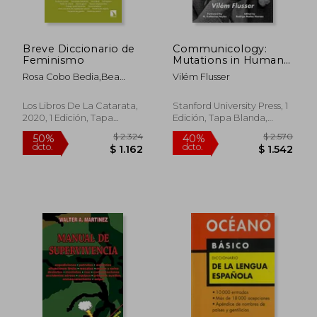
Breve Diccionario de
Communicology:
Feminismo
Mutations in Human
Relations? (Sensing
Rosa Cobo Bedia,Bea
Vilém Flusser
Media: Aesthetics,
$ 2.445
$ 2.
50%
50%
Ranea Triviño
Philosophy, and
dcto.
dcto.
$ 1.223
$ 1.1
Cultures of Media) (en
Los Libros De La Catarata,
Stanford University Press, 1
Inglés)
2020, 1 Edición, Tapa
Edición, Tapa Blanda,
Blanda, Nuevo
Nuevo