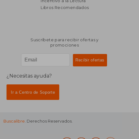
Incentivo a la Lectura
$ 6.159
$ 4.
40%
40%
dcto.
dcto.
$ 3.695
$ 2.4
Libros Recomendados
Suscríbete para recibir ofertas y
promociones
¿Necesitas ayuda?
Ir a Centro de Soporte
Buscalibre
. Derechos Reservados.