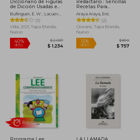
Diccionario de Figuras
Redactario.: Sencillas
de Dicción Usadas en
Recetas Para
la Biblia (Ed. Rústica)
Redactar Con Soltura
Bullinguer, E. W. ; Lacueva,
Araya Araya, Eric
Y Distinción
Francisco
(3)
(2)
Vida, 2021, Tapa Blanda,
Oceano, Tapa Blanda,
Nuevo
Nuevo
Programa Lee
LA LLAMADA