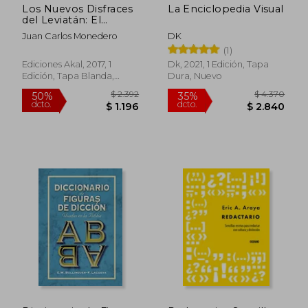
Los Nuevos Disfraces
La Enciclopedia Visual
del Leviatán: El
Estado en la era de la
Juan Carlos Monedero
DK
Hegemonía
(1)
Neoliberal
Ediciones Akal, 2017, 1
Dk, 2021, 1 Edición, Tapa
Edición, Tapa Blanda,
Dura, Nuevo
Nuevo
$ 2.133
$ 3.3
50%
50%
dcto.
dcto.
$ 1.066
$ 1.6