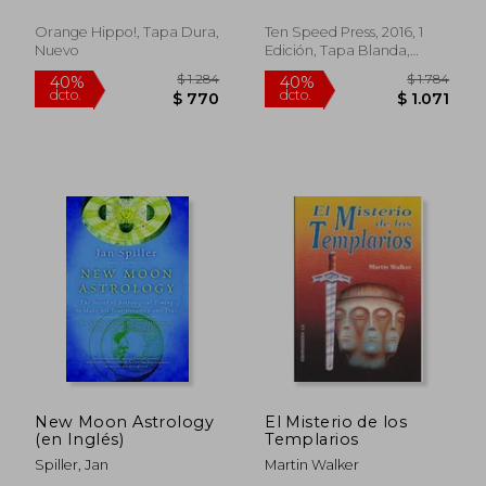
Downs (en Inglés)
Novel (Before you
Waste Three Years
Orange Hippo!, Tapa Dura,
Ten Speed Press, 2016, 1
Writing 327 Pages
Nuevo
Edición, Tapa Blanda,
That go Nowhere)
Nuevo
(en Inglés)
$ 1.810
$ 3.4
35%
40%
dcto.
dcto.
$ 1.176
$ 2.0
New Moon Astrology
El Misterio de los
(en Inglés)
Templarios
Spiller, Jan
Martin Walker