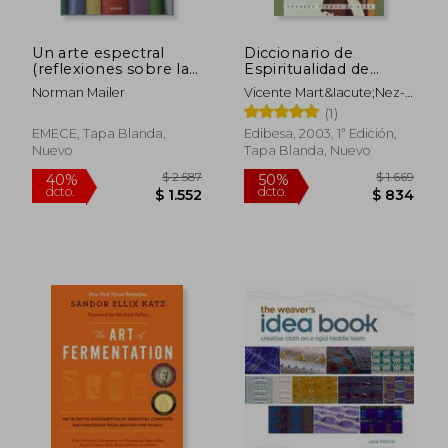
Un arte espectral
Diccionario de
(reflexiones sobre la
Espiritualidad de
escritura)
Santa Teresita: La
Norman Mailer
Vicente Mart&Iacute;Nez-
Doctrina de Teresa
Blat
(1)
del Niño Jesús en un
Millar de Textos
EMECE, Tapa Blanda,
Edibesa, 2003, 1ª Edición,
(Grandes Firmas
Nuevo
Tapa Blanda, Nuevo
Edibesa)
$ 3.144
$ 2
40%
15%
dcto.
dcto.
$ 1.886
$ 2