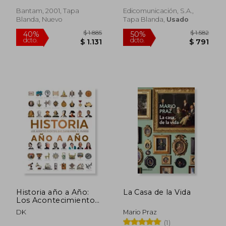
Bantam, 2001, Tapa
Edicomunicación, S.A.,
Blanda, Nuevo
Tapa Blanda,
Usado
$ 1.195
$ 2.4
15%
40%
dcto.
dcto.
$ 1.016
$ 1.4
Historia año a Año:
La Casa de la Vida
Los Acontecimientos
que Cambiaron el
DK
Mario Praz
Mundo
(1)