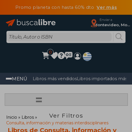
Promo planeta con hasta 60% dto
Ver más
Enviar a
Montevideo, Montevideo
0
MENÚ
Libros más vendidos
Libros importados más v
=
Ver Filtros
Inicio
Libros
Consulta, información y materias interdisciplinares
Libros de Consulta, información y