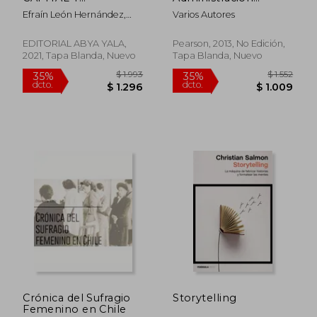
TERRITORIOS DE
Conceptos Esenciales
Efraín León Hernández,
Varios Autores
RESISTENCIA:
y Aplicaciones
Jaime Breilh Paz Y Miño
MIRADAS CRÍTICAS
DESDE LA
EDITORIAL ABYA YALA,
Pearson, 2013, No Edición,
GEOGRAFÍA Y EL
2021, Tapa Blanda, Nuevo
Tapa Blanda, Nuevo
$ 1.390
$ 2.5
15%
50%
VIVIR SALUDABLE.
dcto.
dcto.
$ 1.182
$ 1.2
DIÁLOGOS ENTRE
MÉXICO Y ECUADOR
DESDE UNA
PERSPECTIVA
LATINOAMERICANA
Crónica del Sufragio
Storytelling
Femenino en Chile