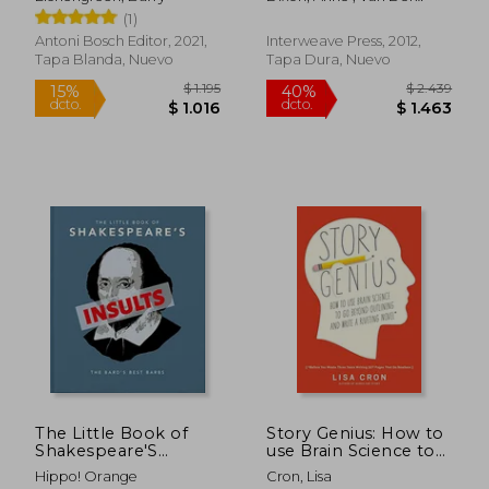
Monetario
Weaves (en Inglés)
Hoogt, Madelyn
(1)
Internacional
Antoni Bosch Editor, 2021,
Interweave Press, 2012,
Tapa Blanda, Nuevo
Tapa Dura, Nuevo
$ 2.357
$ 1.
35%
40%
dcto.
dcto.
$ 1.532
$ 1.1
The Little Book of
Story Genius: How to
Shakespeare'S
use Brain Science to
Insults: Biting Barbs
go Beyond Outlining
Hippo! Orange
Cron, Lisa
and Poisonous Put-
and Write a Riveting