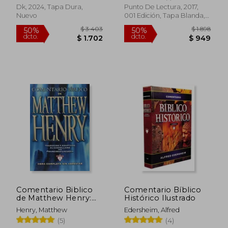
Dk, 2024, Tapa Dura,
Punto De Lectura, 2017,
Nuevo
001 Edición, Tapa Blanda,
Nuevo
$ 1.284
$ 1.7
40%
40%
dcto.
dcto.
$ 770
$ 1.0
Comentario Biblico
Comentario Bíblico
de Matthew Henry:
Histórico Ilustrado
Obra Completa sin
Henry, Matthew
Edersheim, Alfred
Abreviar - 13 Tomos
(5)
(4)
en 1