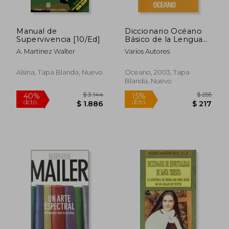
Manual de
Diccionario Océano
Supervivencia [10/Ed]
Básico de la Lengua
Española
A. Martinez Walter
Varios Autores
Alsina, Tapa Blanda, Nuevo
Oceano, 2003, Tapa
Blanda, Nuevo
$ 2.324
$ 2.5
50%
40%
dcto.
dcto.
$ 1.162
$ 1.5