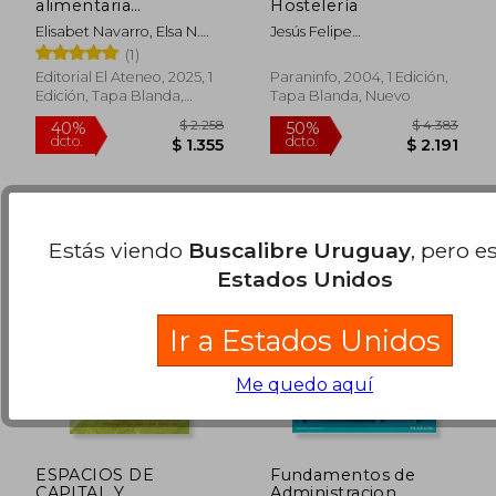
alimentaria
Hostelería
nutricional
Elisabet Navarro, Elsa N.
Jesús Felipe
$ 2.057
$ 8
40%
15%
Longo, Andrea F. González
Gallego,Ramón Peyrolón
(1)
dcto.
dcto.
$ 1.234
$ 7
Melendo
Editorial El Ateneo, 2025, 1
Paraninfo, 2004, 1 Edición,
Edición, Tapa Blanda,
Tapa Blanda, Nuevo
Nuevo
Estás viendo
Buscalibre Uruguay
, pero e
Estados Unidos
Ir a Estados Unidos
Rápido
Me quedo aquí
ESPACIOS DE
Fundamentos de
CAPITAL Y
Administracion