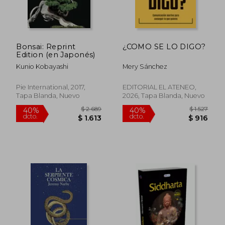
$ 2.148
$ 1.
40%
35%
dcto.
dcto.
$ 1.289
$ 7
Bonsai: Reprint
¿COMO SE LO DIGO?
Edition (en Japonés)
Kunio Kobayashi
Mery Sánchez
Pie International, 2017,
EDITORIAL EL ATENEO,
Tapa Blanda, Nuevo
2026, Tapa Blanda, Nuevo