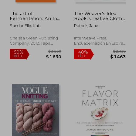
The art of
The Weaver's Idea
Fermentation: An In-
Book: Creative Cloth
Depth Exploration of
on a Rigid Heddle
Sandor Ellix Katz
Patrick, Jane
Essential Concepts
Loom (en Inglés)
and Processes From
Around the World (en
Chelsea Green Publishing
Interweave Press,
Inglés)
Company, 2012, Tapa
Encuadernación En Espiral,
Dura, Nuevo
Nuevo
$ 2.587
$ 1.
40%
50%
dcto.
dcto.
$ 1.552
$ 8