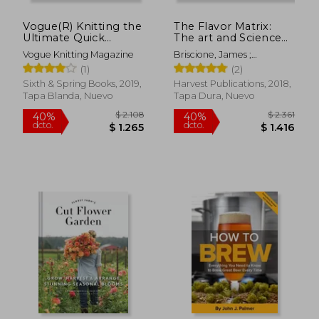
Vogue(R) Knitting the
The Flavor Matrix:
Ultimate Quick
The art and Science
Reference (Vogue
of Pairing Common
Vogue Knitting Magazine
Briscione, James ;
Knitting) (en Inglés)
Ingredients to Create
Parkhurst, Brooke
(1)
(2)
Extraordinary Dishes
(en Inglés)
Sixth & Spring Books, 2019,
Harvest Publications, 2018,
Tapa Blanda, Nuevo
Tapa Dura, Nuevo
$ 3.260
$ 2.4
50%
40%
dcto.
dcto.
$ 1.630
$ 1.4